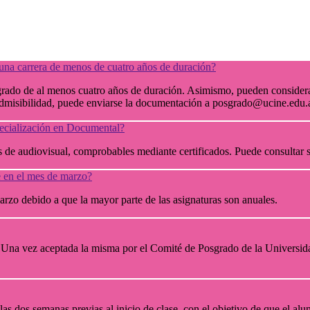
e una carrera de menos de cuatro años de duración?
 grado de al menos cuatro años de duración. Asimismo, pueden consider
 admisibilidad, puede enviarse la documentación a posgrado@ucine.edu.
pecialización en Documental?
os de audiovisual, comprobables mediante certificados. Puede consultar
e en el mes de marzo?
rzo debido a que la mayor parte de las asignaturas son anuales.
. Una vez aceptada la misma por el Comité de Posgrado de la Universida
las dos semanas previas al inicio de clase, con el objetivo de que el al