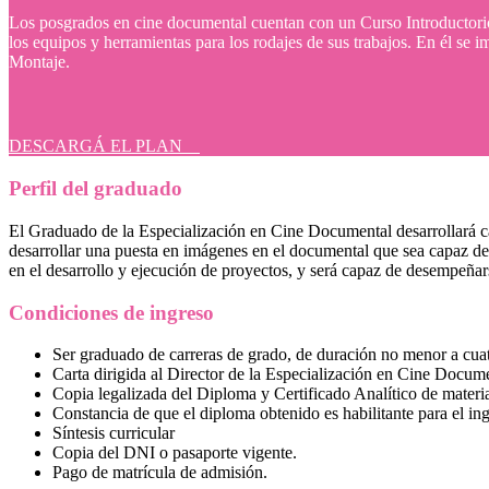
Los posgrados en cine documental cuentan con un Curso Introductorio T
los equipos y herramientas para los rodajes de sus trabajos. En él se 
Montaje.
DESCARGÁ EL PLAN
Perfil del graduado
El Graduado de la Especialización en Cine Documental desarrollará capac
desarrollar una puesta en imágenes en el documental que sea capaz de 
en el desarrollo y ejecución de proyectos, y será capaz de desempeñar
Condiciones de ingreso
Ser graduado de carreras de grado, de duración no menor a cua
Carta dirigida al Director de la Especialización en Cine Documen
Copia legalizada del Diploma y Certificado Analítico de materi
Constancia de que el diploma obtenido es habilitante para el in
Síntesis curricular
Copia del DNI o pasaporte vigente.
Pago de matrícula de admisión.