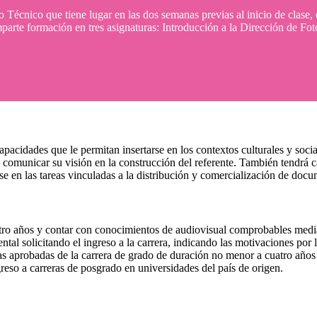
écnico que tiene lugar en las dos semanas previas al inicio de clase, c
imparte formación en tres asignaturas: Introducción a la Dirección de Fo
idades que le permitan insertarse en los contextos culturales y sociales
comunicar su visión en la construcción del referente. También tendrá ca
se en las tareas vinculadas a la distribución y comercialización de docu
tro años y contar con conocimientos de audiovisual comprobables media
tal solicitando el ingreso a la carrera, indicando las motivaciones por
as aprobadas de la carrera de grado de duración no menor a cuatro años 
greso a carreras de posgrado en universidades del país de origen.