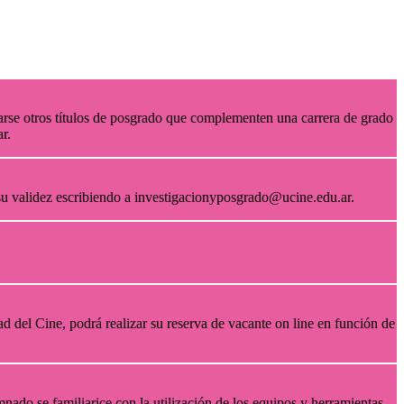
arse otros títulos de posgrado que complementen una carrera de grado
ar.
 su validez escribiendo a investigacionyposgrado@ucine.edu.ar.
d del Cine, podrá realizar su reserva de vacante on line en función de
umnado se familiarice con la utilización de los equipos y herramientas