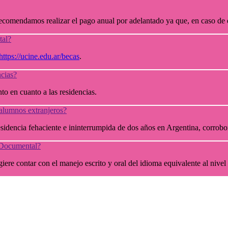
ecomendamos realizar el pago anual por adelantado ya que, en caso de 
tal?
https://ucine.edu.ar/becas
.
ncias?
to en cuanto a las residencias.
 alumnos extranjeros?
sidencia fehaciente e ininterrumpida de dos años en Argentina, corrobor
n Documental?
ugiere contar con el manejo escrito y oral del idioma equivalente al nive