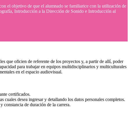
on el objetivo de que el alumnado se familiarice con la utilización de
tografía, Introducción a la Dirección de Sonido e Introducción al
 que oficien de referente de los proyectos y, a partir de allí, poder
pacidad para trabajar en equipos multidisciplinarios y multiculturales
mentales en el espacio audiovisual.
nte certificados.
 las cuales desea ingresar y detallando los datos personales completos.
y constancia de duración de la carrera.