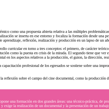
émico como una propuesta abierta relativa a las múltiples problemática
alización se inserta en ese entorno y focaliza la formación desde una pe
de aprendizaje, reflexión, realización y producción en un lapso de un a
llo curricular en torno a tres conceptos: el primero, de carácter teóric
titución como la puesta en crisis de la mirada. El segundo tiene que ver 
l en los aspectos relativos a la producción, el guion, la dirección, real
a capacitación profesional de los egresados se sostiene sobre una impron
 la reflexión sobre el campo del cine documental, como la producción 
pone una formación en dos grandes áreas: una técnico-práctica, de pro
y exige la realización de un documental y la presentación de un trabajo f