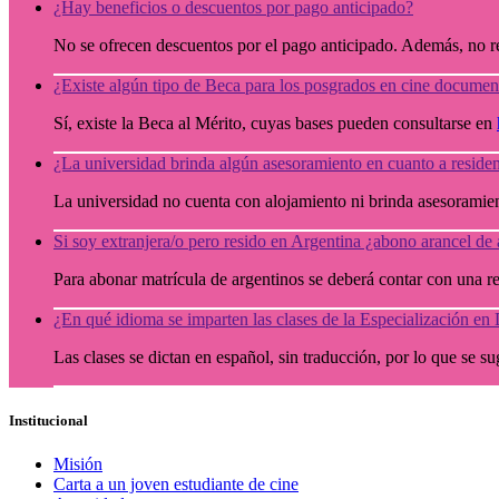
¿Hay beneficios o descuentos por pago anticipado?
No se ofrecen descuentos por el pago anticipado. Además, no r
¿Existe algún tipo de Beca para los posgrados en cine documen
Sí, existe la Beca al Mérito, cuyas bases pueden consultarse en
¿La universidad brinda algún asesoramiento en cuanto a reside
La universidad no cuenta con alojamiento ni brinda asesoramien
Si soy extranjera/o pero resido en Argentina ¿abono arancel de
Para abonar matrícula de argentinos se deberá contar con una re
¿En qué idioma se imparten las clases de la Especialización e
Las clases se dictan en español, sin traducción, por lo que se s
Institucional
Misión
Carta a un joven estudiante de cine