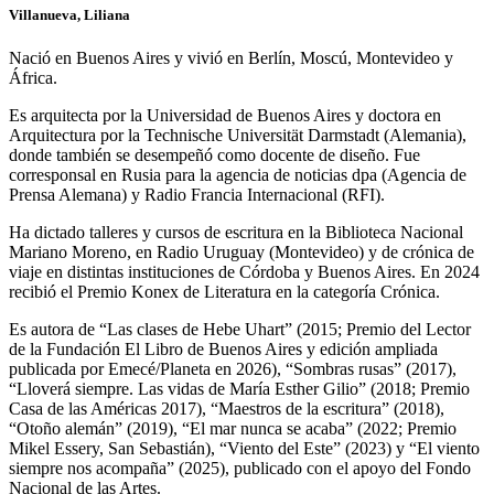
Villanueva, Liliana
Nació en Buenos Aires y vivió en Berlín, Moscú, Montevideo y
África.
Es arquitecta por la Universidad de Buenos Aires y doctora en
Arquitectura por la Technische Universität Darmstadt (Alemania),
donde también se desempeñó como docente de diseño. Fue
corresponsal en Rusia para la agencia de noticias dpa (Agencia de
Prensa Alemana) y Radio Francia Internacional (RFI).
Ha dictado talleres y cursos de escritura en la Biblioteca Nacional
Mariano Moreno, en Radio Uruguay (Montevideo) y de crónica de
viaje en distintas instituciones de Córdoba y Buenos Aires. En 2024
recibió el Premio Konex de Literatura en la categoría Crónica.
Es autora de “Las clases de Hebe Uhart” (2015; Premio del Lector
de la Fundación El Libro de Buenos Aires y edición ampliada
publicada por Emecé/Planeta en 2026), “Sombras rusas” (2017),
“Lloverá siempre. Las vidas de María Esther Gilio” (2018; Premio
Casa de las Américas 2017), “Maestros de la escritura” (2018),
“Otoño alemán” (2019), “El mar nunca se acaba” (2022; Premio
Mikel Essery, San Sebastián), “Viento del Este” (2023) y “El viento
siempre nos acompaña” (2025), publicado con el apoyo del Fondo
Nacional de las Artes.