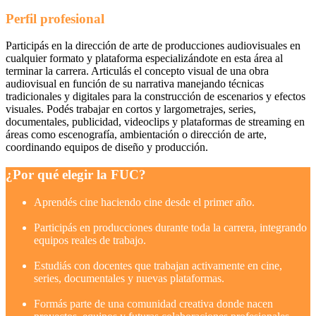
Perfil profesional
Participás en la dirección de arte de producciones audiovisuales en
cualquier formato y plataforma especializándote en esta área al
terminar la carrera. Articulás el concepto visual de una obra
audiovisual en función de su narrativa manejando técnicas
tradicionales y digitales para la construcción de escenarios y efectos
visuales. Podés trabajar en cortos y largometrajes, series,
documentales, publicidad, videoclips y plataformas de streaming en
áreas como escenografía, ambientación o dirección de arte,
coordinando equipos de diseño y producción.
¿Por qué elegir la FUC?
Aprendés cine haciendo cine desde el primer año.
Participás en producciones durante toda la carrera, integrando
equipos reales de trabajo.
Estudiás con docentes que trabajan activamente en cine,
series, documentales y nuevas plataformas.
Formás parte de una comunidad creativa donde nacen