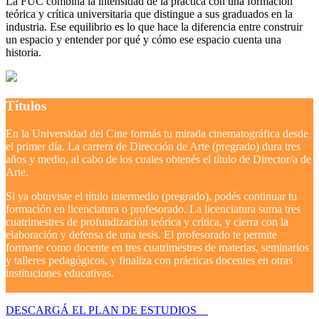
La FUC combina la intensidad de la práctica con una formación
teórica y crítica universitaria que distingue a sus graduados en la
industria. Ese equilibrio es lo que hace la diferencia entre construir
un espacio y entender por qué y cómo ese espacio cuenta una
historia.
Títulos
En la Universidad del Cine formás tu mirada cinematográfica desde
el primer día. La carrera de Dirección de Arte (pregrado) dura tres
años y medio, al cabo de los cuales obtenés el título de Director/a de
Arte.
Si ya obtuviste el título intermedio (pregrado), podés continuar tu
formación en licenciatura o profesorado. La licenciatura suma tres
cuatrimestres de profundización teórica y crítica, y cierra con la
elaboración y defensa de una tesis. El profesorado te permite
formarte como docente en tres cuatrimestres de materias, seminarios
y talleres pedagógicos, y finaliza con prácticas docentes en otras
instituciones educativas.
DESCARGÁ EL PLAN DE ESTUDIOS