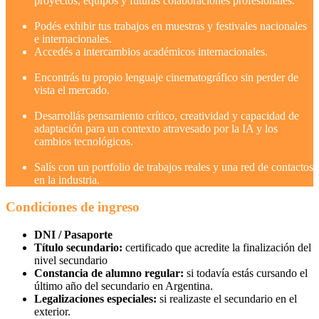
proyectos, equipos y futuras colaboraciones profesionales.
Podés exhibir tus trabajos en muestras y festivales nacionales
e internacionales.
Accedés a intercambios académicos internacionales.
Encontrás tu propio lenguaje cinematográfico sin perder de
vista el mercado.
Desarrollás pensamiento crítico, creatividad y capacidad de
adaptación para un contexto atravesado por la IA y los
cambios tecnológicos.
Salís con un portfolio de trabajos reales y una red de contactos
en la industria.
Condiciones de ingreso
DNI / Pasaporte
Título secundario:
certificado que acredite la finalización del
nivel secundario
Constancia de alumno regular:
si todavía estás cursando el
último año del secundario en Argentina.
Legalizaciones especiales:
si realizaste el secundario en el
exterior.