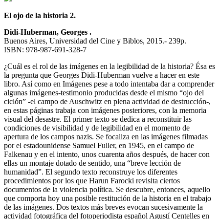
El ojo de la historia 2.
Didi-Huberman, Georges .
Buenos Aires, Universidad del Cine y Biblos, 2015.- 239p.
ISBN: 978-987-691-328-7
¿Cuál es el rol de las imágenes en la legibilidad de la historia? Ésa es
la pregunta que Georges Didi-Huberman vuelve a hacer en este
libro. Así como en Imágenes pese a todo intentaba dar a comprender
algunas imágenes-testimonio producidas desde el mismo “ojo del
ciclón” -el campo de Auschwitz en plena actividad de destrucción-,
en estas páginas trabaja con imágenes posteriores, con la memoria
visual del desastre. El primer texto se dedica a reconstituir las
condiciones de visibilidad y de legibilidad en el momento de
apertura de los campos nazis. Se focaliza en las imágenes filmadas
por el estadounidense Samuel Fuller, en 1945, en el campo de
Falkenau y en el intento, unos cuarenta años después, de hacer con
ellas un montaje dotado de sentido, una “breve lección de
humanidad”. El segundo texto reconstruye los diferentes
procedimientos por los que Harun Farocki revisita ciertos
documentos de la violencia política. Se descubre, entonces, aquello
que comporta hoy una posible restitución de la historia en el trabajo
de las imágenes. Dos textos más breves evocan sucesivamente la
actividad fotográfica del fotoperiodista español Agustí Centelles en