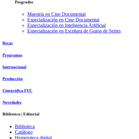
Posgrados
Maestría en Cine Documental
Especialización en Cine Documental
Especialización en Inteligencia Artificial
Especialización en Escritura de Guion de Series
Becas
Programas
Internacional
Producción
Cinegráfica FUC
Novedades
Biblioteca | Editorial
Biblioteca
Catálogo
Hemeroteca digital