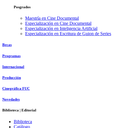
Posgrados
Maestría en Cine Documental
Especialización en Cine Documental
Especialización en Inteligencia Artificial
Especialización en Escritura de Guion de Series
Becas
Programas
Internacional
Producción
Cinegráfica FUC
Novedades
Biblioteca | Editorial
Biblioteca
Catálogo