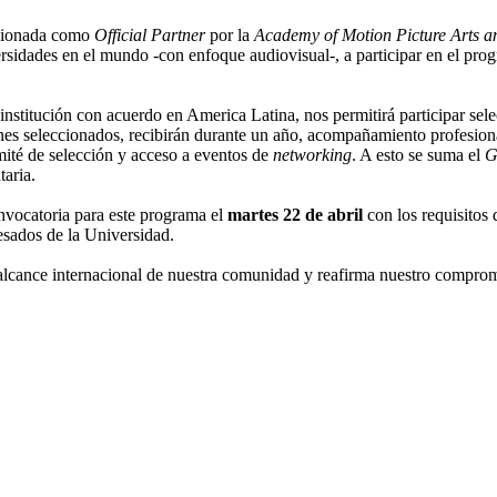
ccionada como
Official Partner
por la
Academy of Motion Picture Arts a
sidades en el mundo -con enfoque audiovisual-, a participar en el prog
stitución con acuerdo en America Latina, nos permitirá participar sele
nes seleccionados, recibirán durante un año, acompañamiento profesio
mité de selección y acceso a eventos de
networking
. A esto se suma el
G
aria.
onvocatoria para este programa el
martes 22 de abril
con los requisitos 
esados de la Universidad.
alcance internacional de nuestra comunidad y reafirma nuestro comprom