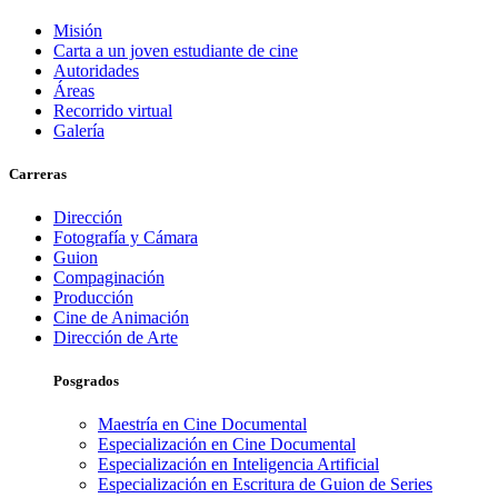
Misión
Carta a un joven estudiante de cine
Autoridades
Áreas
Recorrido virtual
Galería
Carreras
Dirección
Fotografía y Cámara
Guion
Compaginación
Producción
Cine de Animación
Dirección de Arte
Posgrados
Maestría en Cine Documental
Especialización en Cine Documental
Especialización en Inteligencia Artificial
Especialización en Escritura de Guion de Series