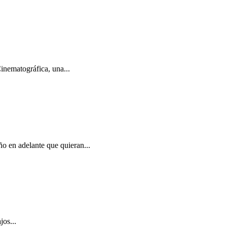
inematográfica, una...
ño en adelante que quieran...
jos...