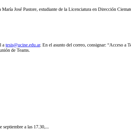
a María José Pastore, estudiante de la Licenciatura en Dirección Ciemato
l a
tesis@ucine.edu.ar
. En el asunto del correo, consignar: “Acceso a T
reunión de Teams.
e septiembre a las 17.30,...