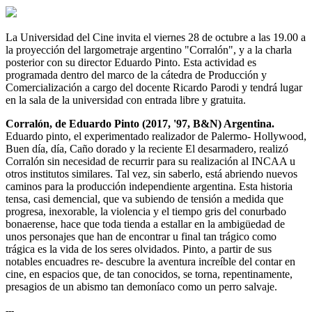
La Universidad del Cine invita el viernes 28 de octubre a las 19.00 a
la proyección del largometraje argentino "Corralón", y a la charla
posterior con su director Eduardo Pinto. Esta actividad es
programada dentro del marco de la cátedra de Producción y
Comercialización a cargo del docente Ricardo Parodi y tendrá lugar
en la sala de la universidad con entrada libre y gratuita.
Corralón, de Eduardo Pinto (2017, '97, B&N) Argentina.
Eduardo pinto, el experimentado realizador de Palermo- Hollywood,
Buen día, día, Caño dorado y la reciente El desarmadero, realizó
Corralón sin necesidad de recurrir para su realización al INCAA u
otros institutos similares. Tal vez, sin saberlo, está abriendo nuevos
caminos para la producción independiente argentina. Esta historia
tensa, casi demencial, que va subiendo de tensión a medida que
progresa, inexorable, la violencia y el tiempo gris del conurbado
bonaerense, hace que toda tienda a estallar en la ambigüedad de
unos personajes que han de encontrar u final tan trágico como
trágica es la vida de los seres olvidados. Pinto, a partir de sus
notables encuadres re- descubre la aventura increíble del contar en
cine, en espacios que, de tan conocidos, se torna, repentinamente,
presagios de un abismo tan demoníaco como un perro salvaje.
---