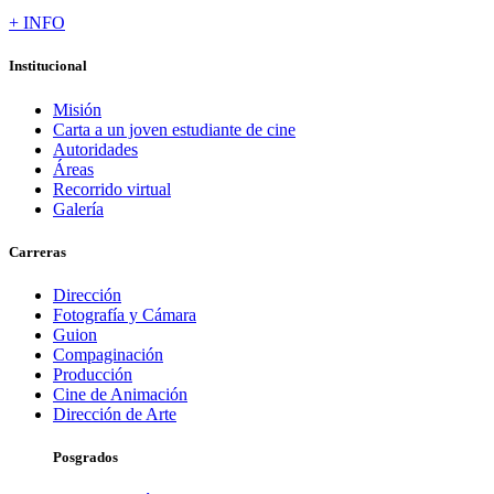
+ INFO
Institucional
Misión
Carta a un joven estudiante de cine
Autoridades
Áreas
Recorrido virtual
Galería
Carreras
Dirección
Fotografía y Cámara
Guion
Compaginación
Producción
Cine de Animación
Dirección de Arte
Posgrados