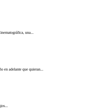
inematográfica, una...
ño en adelante que quieran...
jos...