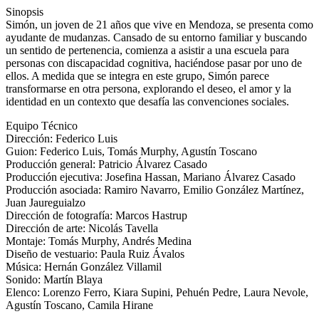
Sinopsis
Simón, un joven de 21 años que vive en Mendoza, se presenta como
ayudante de mudanzas. Cansado de su entorno familiar y buscando
un sentido de pertenencia, comienza a asistir a una escuela para
personas con discapacidad cognitiva, haciéndose pasar por uno de
ellos. A medida que se integra en este grupo, Simón parece
transformarse en otra persona, explorando el deseo, el amor y la
identidad en un contexto que desafía las convenciones sociales.
Equipo Técnico
Dirección: Federico Luis
Guion: Federico Luis, Tomás Murphy, Agustín Toscano
Producción general: Patricio Álvarez Casado
Producción ejecutiva: Josefina Hassan, Mariano Álvarez Casado
Producción asociada: Ramiro Navarro, Emilio González Martínez,
Juan Jaureguialzo
Dirección de fotografía: Marcos Hastrup
Dirección de arte: Nicolás Tavella
Montaje: Tomás Murphy, Andrés Medina
Diseño de vestuario: Paula Ruiz Ávalos
Música: Hernán González Villamil
Sonido: Martín Blaya
Elenco: Lorenzo Ferro, Kiara Supini, Pehuén Pedre, Laura Nevole,
Agustín Toscano, Camila Hirane