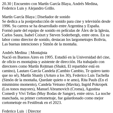
20.30 | Encuentro con Martín García Blaya, Andrés Medina,
Federico Luis y Alejandro Grillo.
Martín García Blaya | Diseñador de sonido
Se dedica a la postproducción de sonido para cine y televisión desde
1996. Su carrera se ha desarrollado entre Argentina y España.
Formó parte del equipo de sonido en películas de Álex de la Iglesia,
Carlos Saura, Isabel Coixet y Steven Soderbergh, entre otros. En su
labor como director de sonido, destacan los largometrajes Bolivia,
Las buenas intenciones y Simón de la montaña.
Andrés Medina | Montajista
Nació en Buenos Aires en 1995. Estudió en la Universidad del cine,
de oficio es montajista y asistente de dirección. Ha trabajado con
directores como Martín Rejtman (Shakti, El repartidor está en
camino), Lautaro García Candela (Cambio Cambio, Te quiero tanto
que no sé), Martín Shanly (Arturo a los 30), Federico Luis Tachella
(Simón de la montaña, Quedate quieto o te amo), Rita Pauls (En el
mismisimo momento), Candela Vetrano (Mavita), Ingrid Pokropek
(Los tonos mayores), Manuel Abramovich (Croma), Agustina
Comedi y Vivi Tellas (Muy Bodas de Sangre), entre otrxs. La noche
manchada, su primer cortometraje, fue galardonado como mejor
cortometraje en Festifreak en el 2023.
Federico Luis | Director