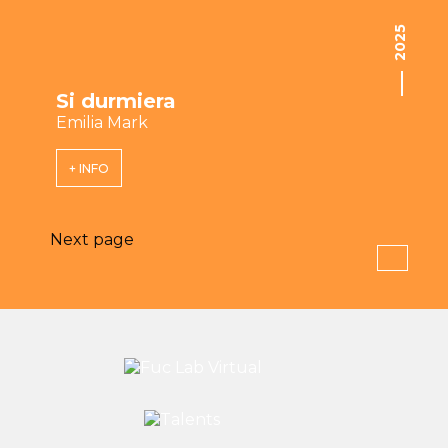
2025
Si durmiera
Emilia Mark
+ INFO
Next page