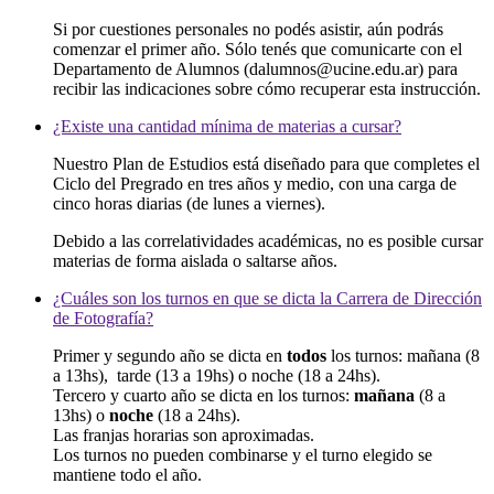
Si por cuestiones personales no podés asistir, aún podrás
comenzar el primer año. Sólo tenés que comunicarte con el
Departamento de Alumnos (dalumnos@ucine.edu.ar) para
recibir las indicaciones sobre cómo recuperar esta instrucción.
¿Existe una cantidad mínima de materias a cursar?
Nuestro Plan de Estudios está diseñado para que completes el
Ciclo del Pregrado en tres años y medio, con una carga de
cinco horas diarias (de lunes a viernes).
Debido a las correlatividades académicas, no es posible cursar
materias de forma aislada o saltarse años.
¿Cuáles son los turnos en que se dicta la Carrera de Dirección
de Fotografía?
Primer y segundo año se dicta en
todos
los turnos: mañana (8
a 13hs), tarde (13 a 19hs) o noche (18 a 24hs).
Tercero y cuarto año se dicta en los turnos:
mañana
(8 a
13hs) o
noche
(18 a 24hs).
Las franjas horarias son aproximadas.
Los turnos no pueden combinarse y el turno elegido se
mantiene todo el año.