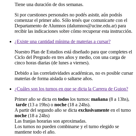
Tiene una duración de dos semanas.
Si por cuestiones personales no podés asistir, aún podrás
comenzar el primer año. Sólo tenés que comunicarte con el
Departamento de Alumnos (dalumnos@ucine.edu.ar) para
recibir las indicaciones sobre cómo recuperar esta instrucción.
¿Existe una cantidad mínima de materias a cursar?
Nuestro Plan de Estudios está diseñado para que completes el
Ciclo del Pregrado en tres años y medio, con una carga de
cinco horas diarias (de lunes a viernes).
Debido a las correlatividades académicas, no es posible cursar
materias de forma aislada o saltarse años.
¿Cuáles son los turnos en que se dicta la Carrera de Guion?
Primer año se dicta en
todos
los turnos:
mañana
(8 a 13hs),
tarde
(13 a 19hs) o
noche
(18 a 24hs).
A partir del segundo año se dicta
exclusivamente
en el turno
noch
e
(18 a 24hs)
Las franjas horarias son aproximadas.
Los turnos no pueden combinarse y el turno elegido se
mantiene todo el año.