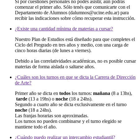
Si por cuestiones personales no podés asistir, aún podrás
comenzar el primer año. Sólo tenés que comunicarte con el
Departamento de Alumnos (dalumnos@ucine.edu.ar) para
recibir las indicaciones sobre cómo recuperar esta instrucción.
¿Existe una cantidad mínima de materias a cursar?
Nuestro Plan de Estudios está diseñado para que completes el
Ciclo del Pregrado en tres años y medio, con una carga de
cinco horas diarias (de lunes a viernes).
Debido a las correlatividades académicas, no es posible cursar
materias de forma aislada o saltarse años.
¿Cuáles son los turnos en que se dicta la Carrera de Dirección
de Arte?
Primer año se dicta en
todos
los turnos:
mañana
(8 a 13hs),
tarde
(13 a 19hs) o
noche
(18 a 24hs).
Segundo a cuarto año se dicta exclusivamente en el turno
noche
(18 a 24hs).
Las franjas horarias son aproximadas.
Los turnos no pueden combinarse y el turno elegido se
mantiene todo el año.
¿Cuándo puedo realizar un intercambio estudiantil?