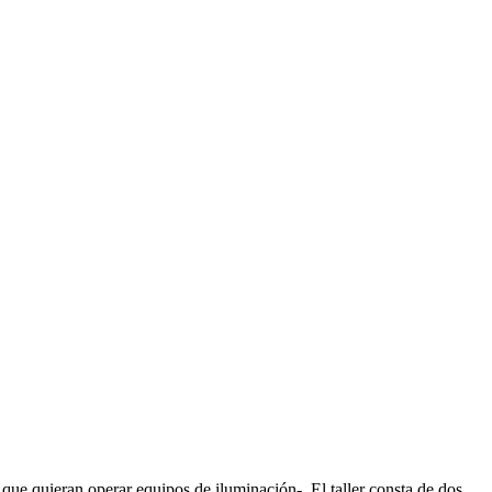
 que quieran operar equipos de iluminación-. El taller consta de dos