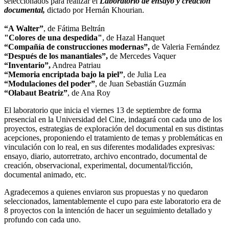
seleccionados para realizar el
Laboratorio de ensayo y creación
documental,
dictado por Hernán Khourian.
“A Walter”
, de Fátima Beltrán
"Colores de una despedida"
, de Hazal Hanquet
“Compañía de construcciones modernas”,
de Valeria Fernández
“Después de los manantiales”,
de Mercedes Vaquer
“Inventario”,
Andrea Patriau
“Memoria encriptada bajo la piel”
, de Julia Lea
“Modulaciones del poder”
, de Juan Sebastián Guzmán
“Olabaut Beatriz”
, de Ana Roy
El laboratorio que inicia el viernes 13 de septiembre de forma
presencial en la Universidad del Cine, indagará con cada uno de los
proyectos, estrategias de exploración del documental en sus distintas
acepciones, proponiendo el tratamiento de temas y problemáticas en
vinculación con lo real, en sus diferentes modalidades expresivas:
ensayo, diario, autorretrato, archivo encontrado, documental de
creación, observacional, experimental, documental/ficción,
documental animado, etc.
Agradecemos a quienes enviaron sus propuestas y no quedaron
seleccionados, lamentablemente el cupo para este laboratorio era de
8 proyectos con la intención de hacer un seguimiento detallado y
profundo con cada uno.